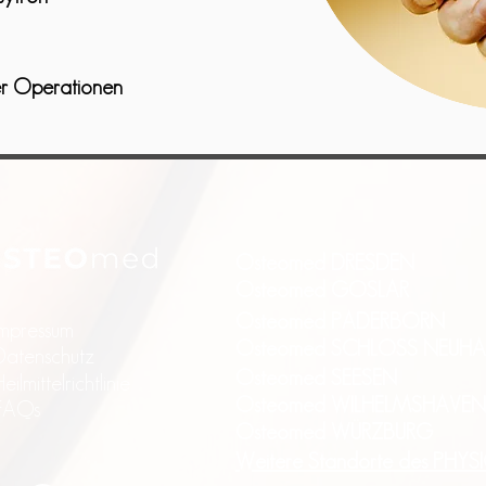
er Operationen
Osteomed DRESDEN
Osteomed GOSLAR
Osteomed PADERBORN
Impressum
Osteomed SCHLOSS NEUHA
Datenschutz
Osteomed SEESEN
eilmittelrichtlinie
Osteomed WILHELMSHAVEN
FAQs
Osteomed WÜRZBURG
Weitere Standorte des PHY