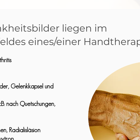
kheitsbilder liegen im
eldes eines/einer Handthera
hritis
der, Gelenkkapsel und
.B. nach Quetschungen,
nen, Radialisläsion
uytron