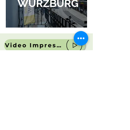
WÜRZBURG
Video Impressionen
Impressum
Datenschutz
Heilmittelrichtlinie
FAQs