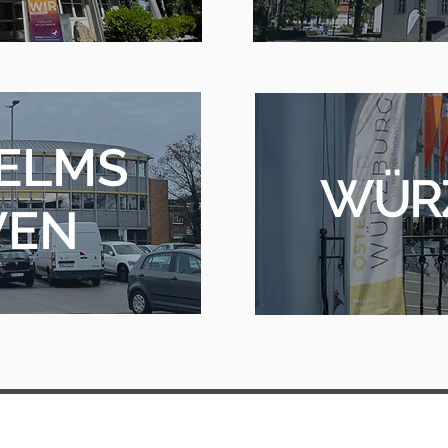
ELMS
WÜR
VEN