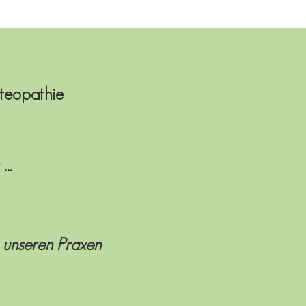
steopathie
...
n unseren Praxen