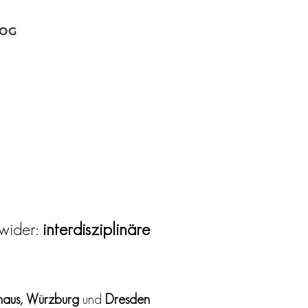
OG
wider:
interdisziplinäre
haus, Würzburg
und
Dresden