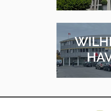
WILH
HA