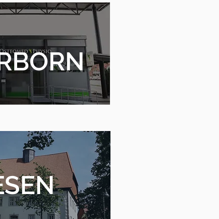
RBORN
ESEN