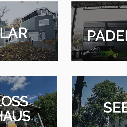
LAR
PADE
LOSS
SE
HAUS