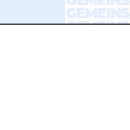
Osteomed DRESDEN
Osteomed GOSLAR
Osteomed PADERBORN
Impressum
Osteomed SCHLOSS NEUHA
Datenschutz
Osteomed SEESEN
eilmittelrichtlinie
Osteomed WILHELMSHAVEN
FAQs
Osteomed WÜRZBURG
Weitere Standorte des PHY