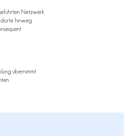
geführten Netzwerk
andorte hinweg
onsequent
klung übernimmt
ten.