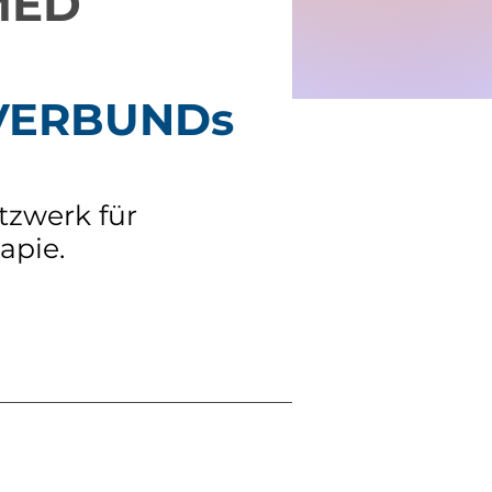
MED
VERBUNDs
tzwerk für
apie.