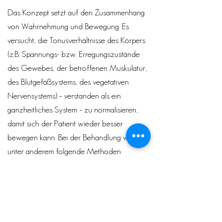
Das Konzept setzt auf den Zusammenhang
von Wahrnehmung und Bewegung. Es
versucht, die Tonusverhältnisse des Körpers
(z.B. Spannungs- bzw. Erregungszustände
des Gewebes, der betroffenen Muskulatur,
des Blutgefäßsystems, des vegetativen
Nervensystems) – verstanden als ein
ganzheitliches System – zu normalisieren,
damit sich der Patient wieder besser
bewegen kann. Bei der Behandlung werden
unter anderem folgende Methoden
eingesetzt: Hemmung krankhafter Haltungs-
und Bewegungsmuster sowie Aktivierung
normaler Haltungs- und
Bewegungsreaktionen.