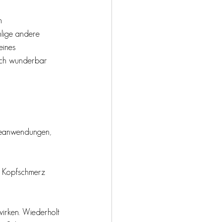
n 
lige andere 
ines 
sich wunderbar 
lteanwendungen, 
  Kopfschmerz 
irken. Wiederholt 