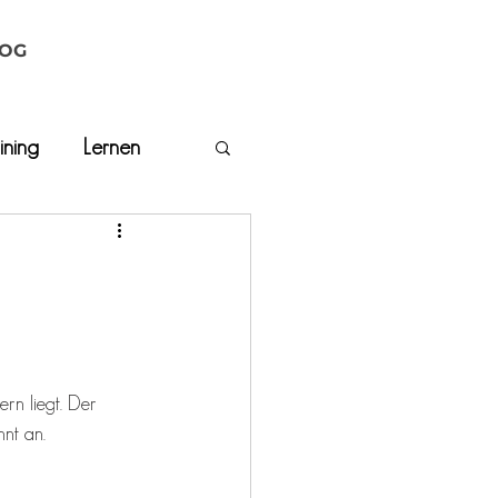
OG
ining
Lernen
rn liegt. Der 
nt an. 