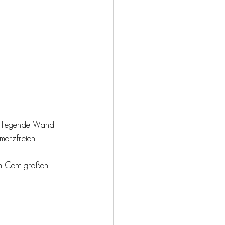
berliegende Wand 
hmerzfreien 
em Cent großen 