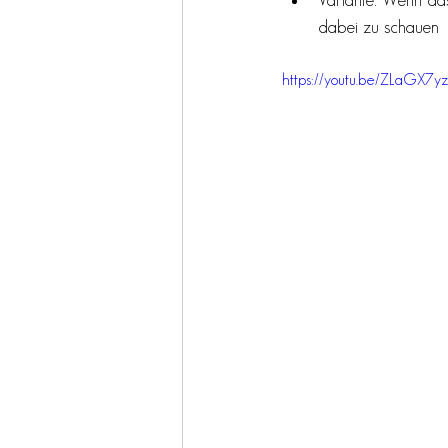
Variante: Wenn das
dabei zu schauen 
https://youtu.be/ZLaGX7y