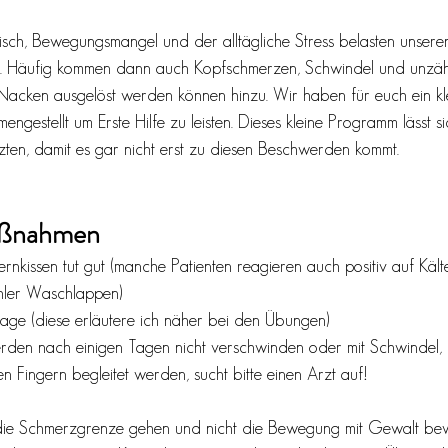
sch, Bewegungsmangel und der alltägliche Stress belasten unsere
 Häufig kommen dann auch Kopfschmerzen, Schwindel und unzäh
acken ausgelöst werden können hinzu. Wir haben für euch ein kle
gestellt um Erste Hilfe zu leisten. Dieses kleine Programm lässt 
ten, damit es gar nicht erst zu diesen Beschwerden kommt. 
aßnahmen
ernkissen tut gut (manche Patienten reagieren auch positiv auf Kä
ühler Waschlappen) 
sage (diese erläutere ich näher bei den Übungen) 
den nach einigen Tagen nicht verschwinden oder mit Schwindel,
n Fingern begleitet werden, sucht bitte einen Arzt auf!
r die Schmerzgrenze gehen und nicht die Bewegung mit Gewalt bew