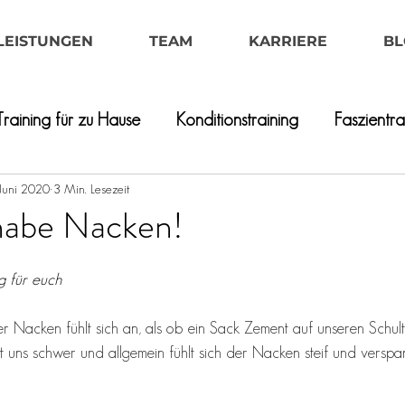
LEISTUNGEN
TEAM
KARRIERE
BL
Training für zu Hause
Konditionstraining
Faszientra
Juni 2020
3 Min. Lesezeit
 habe Nacken!
ng für euch
 Nacken fühlt sich an, als ob ein Sack Zement auf unseren Schulte
llt uns schwer und allgemein fühlt sich der Nacken steif und verspan