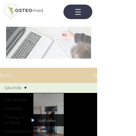
BLOG
Soforthilfe
Alle Beiträge
Soforthilfe
Training für
Load video
zu Hause
Konditionstraining