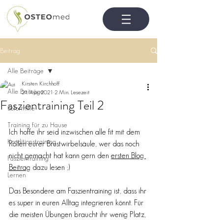
Beitrag
Alle Beiträge
Kirsten Kirchhoff
Alle Beiträge
21. Apr. 2021
2 Min. Lesezeit
Faszientraining Teil 2
Soforthilfe
Training für zu Hause
Ich hoffe ihr seid inzwischen alle fit mit dem 
Konditionstraining
Rollen eurer Brustwirbelsäule, wer das noch 
nicht gemacht hat kann gern den 
ersten Blog 
Faszientraining
Beitrag
 dazu lesen ;)
Lernen
Das Besondere am Faszientraining ist, dass ihr 
es super in euren Alltag integrieren könnt. Für 
die meisten Übungen braucht ihr wenig Platz, 