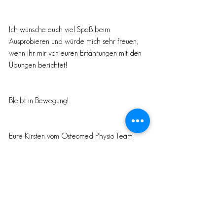
Ich wünsche euch viel Spaß beim 
Ausprobieren und würde mich sehr freuen, 
wenn ihr mir von euren Erfahrungen mit den 
Übungen berichtet!
Bleibt in Bewegung!
Eure Kirsten vom Osteomed Physio Team 
Übungen
Physiotherapie
Faszientraining
Haltung
faszien
Faszientraining