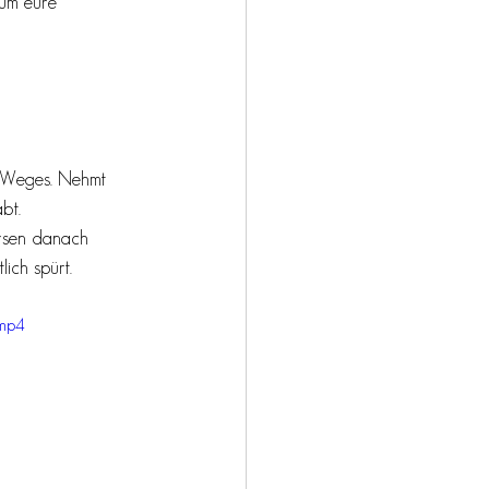
 um eure 
s Weges. Nehmt 
bt.
rsen danach 
ich spürt. 
.mp4