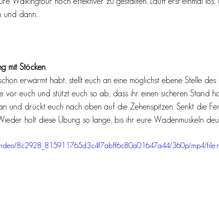
re Walkingtour noch effektiver zu gestallten. Lauft erst einmal los,
n und dann… 
g mit Stöcken
schon erwärmt habt, stellt euch an eine möglichst ebene Stelle de
 vor euch und stützt euch so ab, dass ihr einen sicheren Stand ha
n und drückt euch nach oben auf die Zehenspitzen. Senkt die Fe
eder holt diese Übung so lange, bis ihr eure Wadenmuskeln deutl
.com/video/8c2928_815911765d3c4f7abff6c80a01647a44/360p/mp4/file