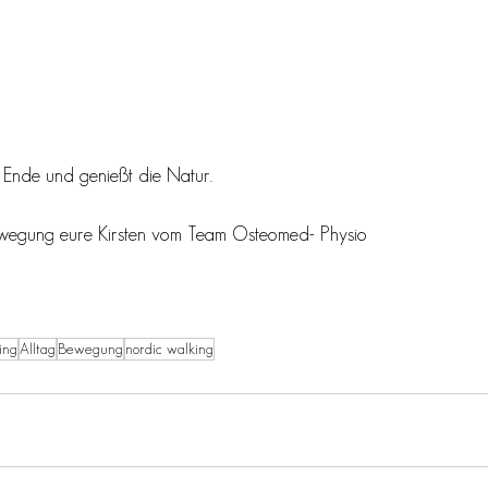
 Ende und genießt die Natur. 
ewegung eure Kirsten vom Team Osteomed- Physio 
ing
Alltag
Bewegung
nordic walking