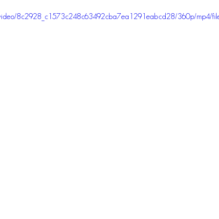
.com/video/8c2928_c1573c248c63492cba7ea1291eabcd28/360p/mp4/fil