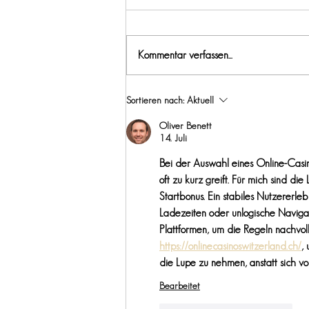
Kommentar verfassen...
Part 2: 3 Nordic Walking
Sortieren nach:
Aktuell
Übungen
Oliver Benett
14. Juli
Bei der Auswahl eines Online-Casino
oft zu kurz greift. Für mich sind di
Startbonus. Ein stabiles Nutzererle
Ladezeiten oder unlogische Navigat
Plattformen, um die Regeln nachvoll
https://onlinecasinoswitzerland.ch/
,
die Lupe zu nehmen, anstatt sich v
Bearbeitet