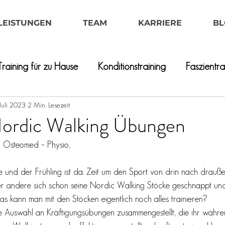
LEISTUNGEN
TEAM
KARRIERE
BL
Training für zu Hause
Konditionstraining
Faszientra
Juli 2023
2 Min. Lesezeit
 Nordic Walking Übungen
er Osteomed – Physio,
e und der Frühling ist da. Zeit um den Sport von drin nach drauße
oder andere sich schon seine Nordic Walking Stöcke geschnappt und
s kann man mit den Stöcken eigentlich noch alles trainieren?
ne Auswahl an Kräftigungsübungen zusammengestellt, die ihr währ