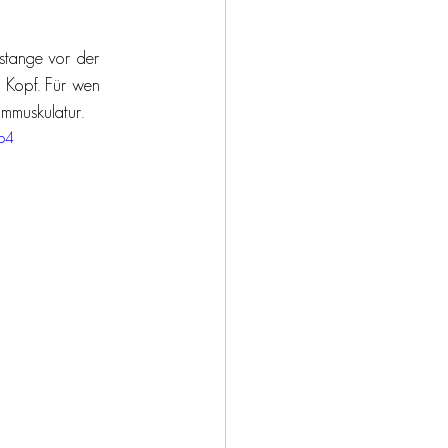
lstange vor der 
n Kopf. Für wen 
rmmuskulatur. 
p4