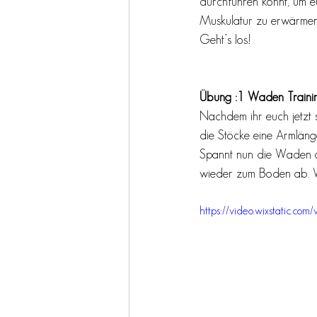
durchführen könnt, um eu
Muskulatur zu erwärme
Geht’s los!
Übung :1 Waden Trainin
Nachdem ihr euch jetzt 
die Stöcke eine Armlänge
Spannt nun die Waden a
wieder zum Boden ab. Wi
https://video.wixstatic