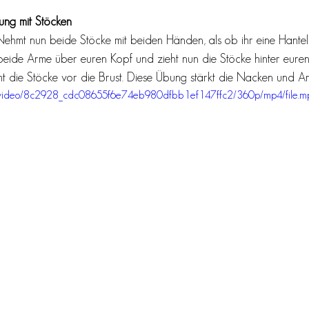
gung mit Stöcken
n. Nehmt nun beide Stöcke mit beiden Händen, als ob ihr eine Hante
n beide Arme über euren Kopf und zieht nun die Stöcke hinter eure
ieht die Stöcke vor die Brust. Diese Übung stärkt die Nacken und A
com/video/8c2928_cdc08655f6e74eb980dfbb1ef147ffc2/360p/mp4/file.m