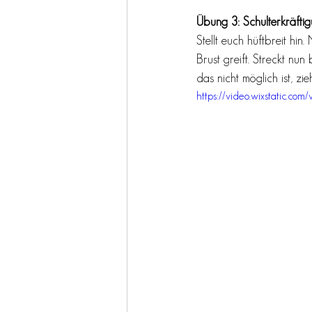
Übung 3: Schulterkräfti
Stellt euch hüftbreit hi
Brust greift. Streckt nu
das nicht möglich ist, z
https://video.wixstatic.