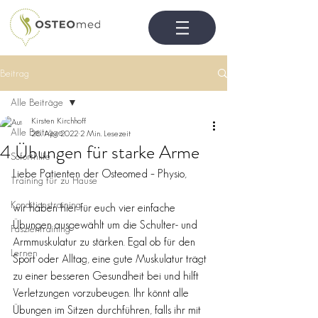
Beitrag
Alle Beiträge
Kirsten Kirchhoff
Alle Beiträge
28. Apr. 2022
2 Min. Lesezeit
4 Übungen für starke Arme
Soforthilfe
Liebe Patienten der Osteomed – Physio,
Training für zu Hause
Konditionstraining
wir haben hier für euch vier einfache 
Übungen ausgewählt um die Schulter- und 
Faszientraining
Armmuskulatur zu stärken. Egal ob für den 
Lernen
Sport oder Alltag, eine gute Muskulatur trägt 
zu einer besseren Gesundheit bei und hilft 
Verletzungen vorzubeugen. Ihr könnt alle 
Übungen im Sitzen durchführen, falls ihr mit 